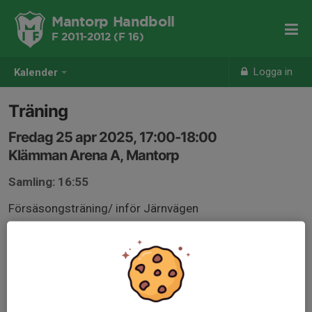
Mantorp Handboll
F 2011-2012 (F 16)
Logga in
Kalender
Träning
Fredag 25 apr 2025, 17:00-18:00
Klämman Arena A, Mantorp
Samling: 16:55
Försäsongsträning/ inför Järnvägen