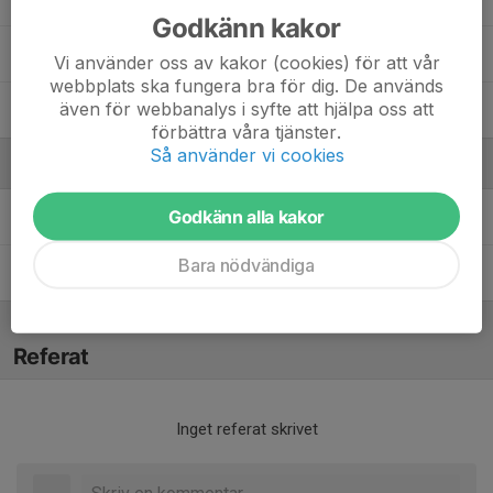
Godkänn kakor
3. Märta Larsson
Vi använder oss av kakor (cookies) för att vår
webbplats ska fungera bra för dig. De används
även för webbanalys i syfte att hjälpa oss att
25. Natalia Kulenovic
förbättra våra tjänster.
Så använder vi cookies
Ledare
Godkänn alla kakor
Anna Nyholm
Tränare
Bara nödvändiga
John Eriksson
Tränare
Referat
Inget referat skrivet