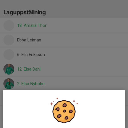
Laguppställning
18. Amalia Thor
Ebba Leiman
6. Elin Eriksson
12. Elsa Dahl
2. Elsa Nyholm
11. Elvira Perschon
7. Greta Larsson
9. Loa Wickström