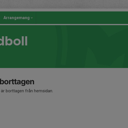
Arrangemang
dboll
 borttagen
å är borttagen från hemsidan.