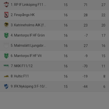
1. RP IF Linköping F11 Röd
15
71
27
2. Finspångs HK
16
28
22
3. Katrineholms AIK (f11)
16
23
20
4. Mantorps IF HF Grön
16
-7
17
5. Malmslätt Ljungsbro HF F11
16
27
16
6. Mantorps IF HF Vit
16
-9
15
7. NKIK F11/12
16
-70
11
8. Hultic F11
16
-19
8
9. IFK Nyköping 3 F-10/11
15
-44
6