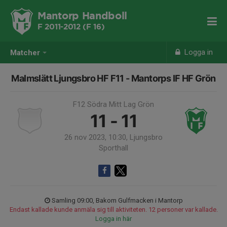
Mantorp Handboll
F 2011-2012 (F 16)
Logga in
Matcher
Malmslätt Ljungsbro HF F11 - Mantorps IF HF Grön
F12 Södra Mitt Lag Grön
11 - 11
26 nov 2023, 10:30, Ljungsbro
Sporthall
Samling 09:00, Bakom Gulfmacken i Mantorp
Endast kallade kunde anmäla sig till aktiviteten. 12 personer var kallade.
Logga in här