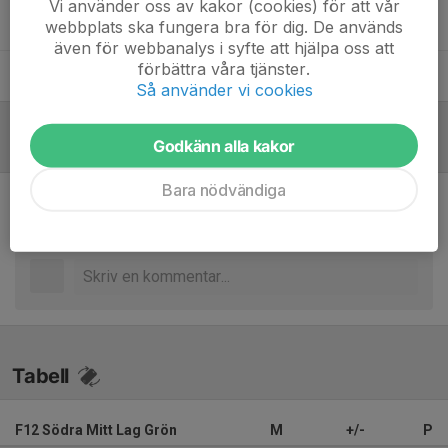
Vi använder oss av kakor (cookies) för att vår
Markus Forsman
Tränare
webbplats ska fungera bra för dig. De används
även för webbanalys i syfte att hjälpa oss att
förbättra våra tjänster.
Stefan Kirch
Tränare
Så använder vi cookies
Godkänn alla kakor
Referat
Bara nödvändiga
Inget referat skrivet
Tabell
F12 Södra Mitt Lag Grön
M
+/-
P