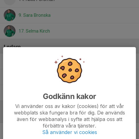
9. Sara Bronska
17. Selma Kirch
Ledare
John Eriksson
Tränare
Markus Forsman
Tränare
Stefan Kirch
Tränare
Godkänn kakor
Vi använder oss av kakor (cookies) för att vår
webbplats ska fungera bra för dig. De används
Referat
även för webbanalys i syfte att hjälpa oss att
förbättra våra tjänster.
Så använder vi cookies
Inget referat skrivet