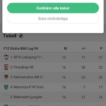
Godkänn alla kakor
Bara nödvändiga
Tabell
F12 Södra Mitt Lag Vit
M
+/-
P
1. RP IF Linköping F11 Röd
15
71
27
2. Finspångs HK
16
28
22
3. Katrineholms AIK (f11)
16
23
20
4. Mantorps IF HF Grön
16
-7
17
5. Malmslätt Ljungsbro HF F11
16
27
16