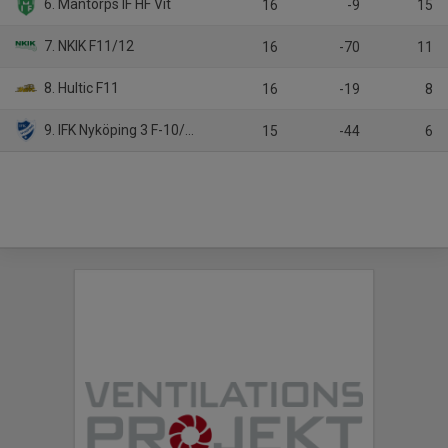
6. Mantorps IF HF Vit
16
-9
15
7. NKIK F11/12
16
-70
11
8. Hultic F11
16
-19
8
9. IFK Nyköping 3 F-10/11
15
-44
6