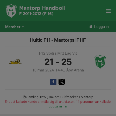
Mantorp Handboll
F 2011-2012 (F 16)
Logga in
Matcher
Hultic F11 - Mantorps IF HF
F12 Södra Mitt Lag Vit
21 - 25
10 mar 2024, 14:40, Åby Arena
Samling 12:50, Bakom Gulfmacken i Mantorp
Endast kallade kunde anmäla sig till aktiviteten. 11 personer var kallade.
Logga in här