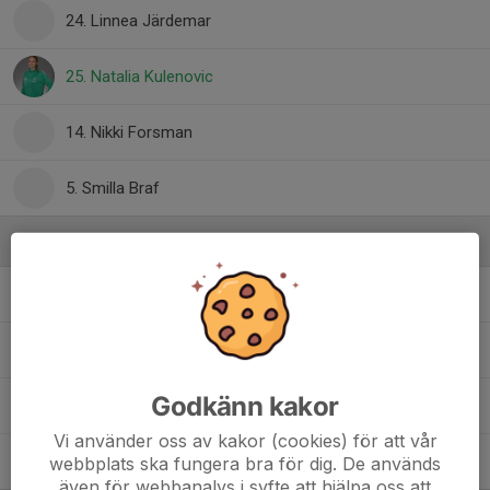
24. Linnea Järdemar
25. Natalia Kulenovic
14. Nikki Forsman
5. Smilla Braf
Ledare
Anna Nyholm
Tränare
John Eriksson
Tränare
Godkänn kakor
Markus Forsman
Tränare
Vi använder oss av kakor (cookies) för att vår
Stefan Kirch
Tränare
webbplats ska fungera bra för dig. De används
även för webbanalys i syfte att hjälpa oss att