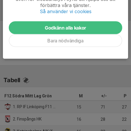
förbättra våra tjänster.
Så använder vi cookies
Referat
Godkänn alla kakor
Inget referat skrivet
Bara nödvändiga
Tabell
F12 Södra Mitt Lag Grön
M
+/-
P
1. RP IF Linköping F11 Röd
15
71
27
2. Finspångs HK
16
28
22