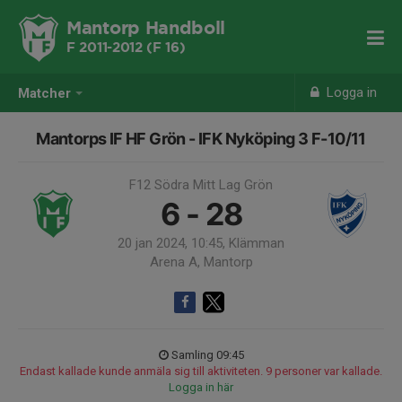
Mantorp Handboll
F 2011-2012 (F 16)
Logga in
Matcher
Mantorps IF HF Grön - IFK Nyköping 3 F-10/11
F12 Södra Mitt Lag Grön
6 - 28
20 jan 2024, 10:45, Klämman
Arena A, Mantorp
Samling 09:45
Endast kallade kunde anmäla sig till aktiviteten. 9 personer var kallade.
Logga in här