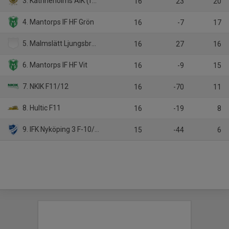
3. Katrineholms AIK (f11)
16
23
20
4. Mantorps IF HF Grön
16
-7
17
5. Malmslätt Ljungsbro HF F11
16
27
16
6. Mantorps IF HF Vit
16
-9
15
7. NKIK F11/12
16
-70
11
8. Hultic F11
16
-19
8
9. IFK Nyköping 3 F-10/11
15
-44
6