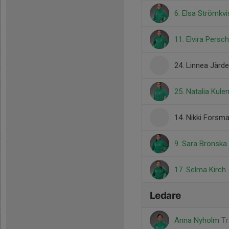
6. Elsa Strömkvi
11. Elvira Persc
24. Linnea Järd
25. Natalia Kule
14. Nikki Forsm
9. Sara Bronska
17. Selma Kirch
Ledare
Anna Nyholm
Tr