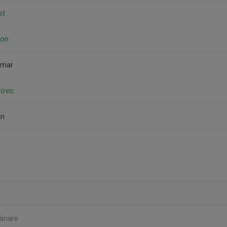
st
hon
emar
novic
an
änare