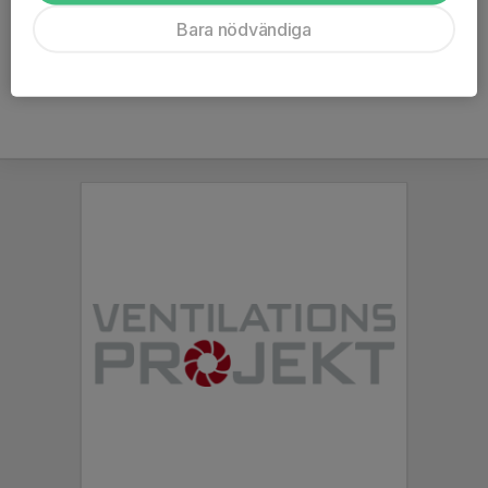
Ålder
15 år
Bara nödvändiga