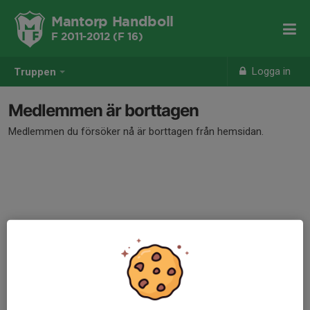
Mantorp Handboll
F 2011-2012 (F 16)
Logga in
Truppen
Medlemmen är borttagen
Medlemmen du försöker nå är borttagen från hemsidan.