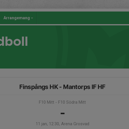
Arrangemang
dboll
Finspångs HK - Mantorps IF HF
F10 Mitt - F10 Södra Mitt
-
11 jan, 12:30, Arena Grosvad