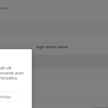
ränare
Inget referat skrivet
att vår
 används även
 förbättra
ändiga