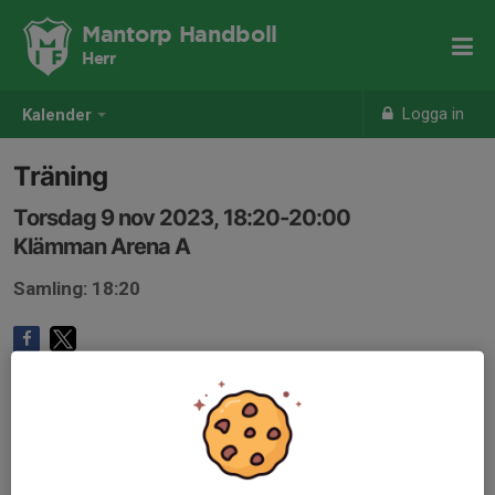
Mantorp Handboll
Herr
Logga in
Kalender
Träning
Torsdag 9 nov 2023, 18:20-20:00
Klämman Arena A
Samling: 18:20