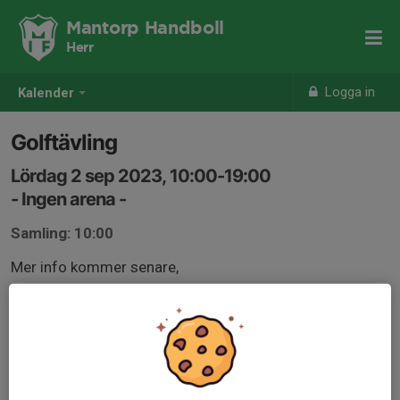
Mantorp Handboll
Herr
Logga in
Kalender
Golftävling
Lördag 2 sep 2023, 10:00-19:00
- Ingen arena -
Samling: 10:00
Mer info kommer senare,