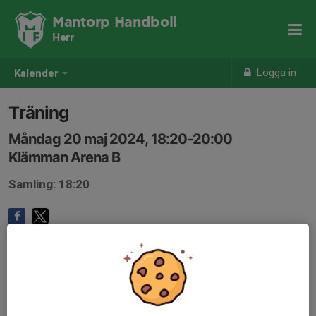
Mantorp Handboll
Herr
Logga in
Kalender
Träning
Måndag 20 maj 2024, 18:20-20:00
Klämman Arena B
Samling: 18:20