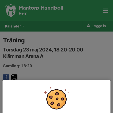
Mantorp Handboll
Herr
Logga in
Kalender
Träning
Torsdag 23 maj 2024, 18:20-20:00
Klämman Arena A
Samling: 18:20