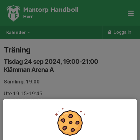
Mantorp Handboll
Herr
Logga in
Kalender
Träning
Tisdag 24 sep 2024, 19:00-21:00
Klämman Arena A
Samling: 19:00
Ute 19:15-19:45
Hall 20:00-21:00