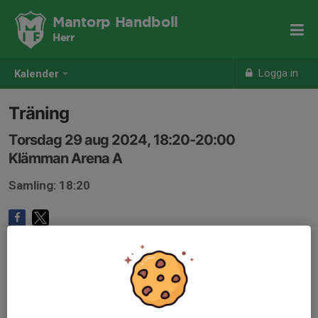
Mantorp Handboll
Herr
Logga in
Kalender
Träning
Torsdag 29 aug 2024, 18:20-20:00
Klämman Arena A
Samling: 18:20