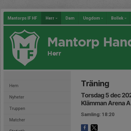
Mantorps IF HF
Herr
Dam
Ungdom
Bollek
Mantorp Han
Herr
Träning
Hem
Torsdag 5 dec 20
Nyheter
Klämman Arena A
Truppen
Samling: 18:20
Matcher