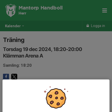
Mantorp Handboll
Herr
Logga in
Kalender
Träning
Torsdag 19 dec 2024, 18:20-20:00
Klämman Arena A
Samling: 18:20