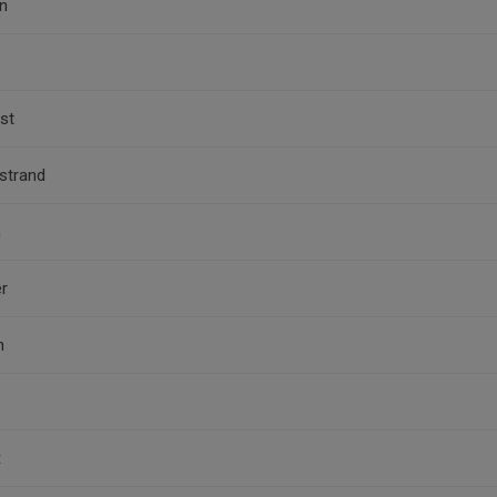
n
ist
strand
n
er
n
t