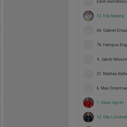
Edvin Berndtsso
13. Erik Nyberg
66. Gabriel Enqu
76. Hampus Eng
4. Jakob Nilsso
21. Mattias Bält
6. Max Österma
1. Oliver Hjorth
12. Olle Löfsted