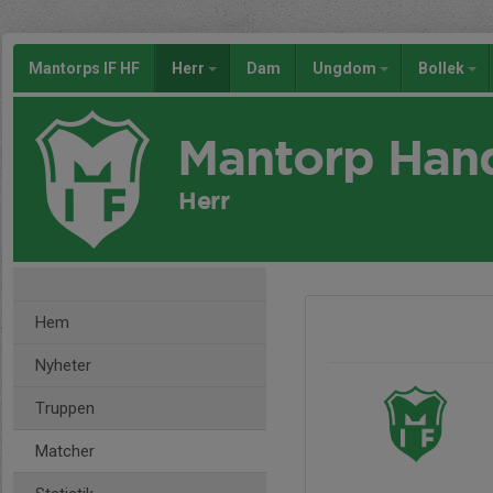
Mantorps IF HF
Herr
Dam
Ungdom
Bollek
Mantorp Han
Herr
Hem
Nyheter
Truppen
Matcher