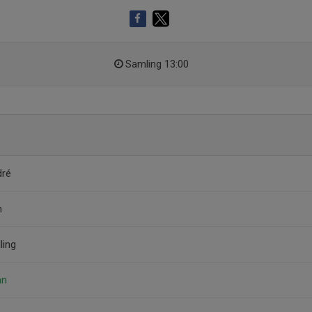
Samling 13:00
dré
n
ling
an