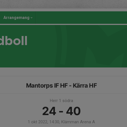
Arrangemang
dboll
Mantorps IF HF - Kärra HF
Herr 1 södra
24 - 40
1 okt 2022, 14:30, Klämman Arena A