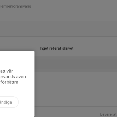
Herrsenioransvarig
Inget referat skrivet
att vår
 används även
 förbättra
ändiga
Levererat