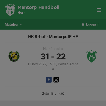
Mantorp Handboll
Herr
Logga in
Matcher
HK S-hof - Mantorps IF HF
Herr 1 södra
31 - 22
13 nov 2022, 15:30, Partille Arena
A
Samling 14:00