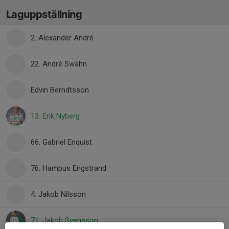
Laguppställning
2. Alexander André
22. André Swahn
Edvin Berndtsson
13. Erik Nyberg
66. Gabriel Enquist
76. Hampus Engstrand
4. Jakob Nilsson
71. Jakob Svensson