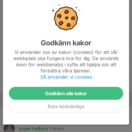
21. Mattias Bälter
6. Max Österman
1. Oliver Hjorth
Godkänn kakor
Vi använder oss av kakor (cookies) för att vår
12. Olle Löfstedt
webbplats ska fungera bra för dig. De används
även för webbanalys i syfte att hjälpa oss att
23. Truls Warvsten
förbättra våra tjänster.
Så använder vi cookies
3. Vilmer Enquist
Godkänn alla kakor
Ledare
Bara nödvändiga
Fredrik Hallberg
Allt i allo
Jesper Hallberg
Tränare