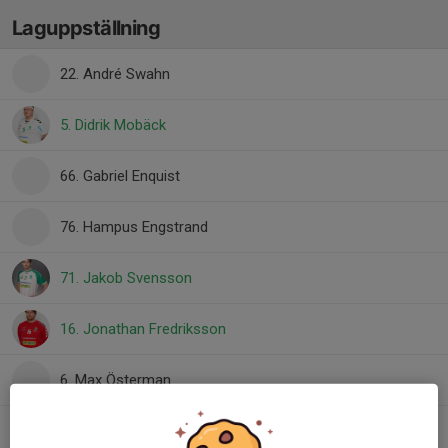
Laguppställning
22. André Swahn
5. Didrik Mobäck
66. Gabriel Enquist
76. Hampus Engstrand
71. Jakob Svensson
16. Jonathan Fredriksson
6. Max Österman
1. Oliver Hjorth