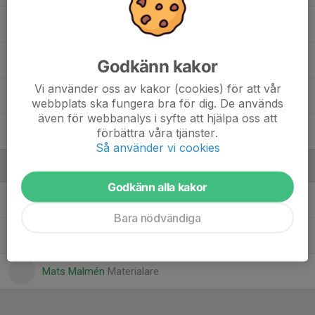
7. Philip Claudius
23. Truls Warvsten
Godkänn kakor
Vi använder oss av kakor (cookies) för att vår
10. Victor Nilsson
webbplats ska fungera bra för dig. De används
även för webbanalys i syfte att hjälpa oss att
3. Vilmer Enquist
förbättra våra tjänster.
Så använder vi cookies
Ledare
Godkänn alla kakor
Fredrik Hallberg
Allt i allo
Bara nödvändiga
Jesper Hallberg
Tränare
Mats Malmén
Materialare