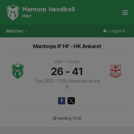
Mantorp Handboll
Herr
Logga in
Matcher
Mantorps IF HF - HK Ankaret
Herr 1 södra
26 - 41
7 jan 2023, 14:30, Klämman Arena
A
Samling 13:00