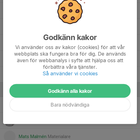
71. Jakob Svensson
16. Jonathan Fredriksson
Godkänn kakor
6. Max Österman
Vi använder oss av kakor (cookies) för att vår
webbplats ska fungera bra för dig. De används
1. Oliver Hjorth
även för webbanalys i syfte att hjälpa oss att
förbättra våra tjänster.
Så använder vi cookies
7. Philip Claudius
Ledare
Godkänn alla kakor
Bara nödvändiga
Fredrik Hallberg
Allt i allo
Jesper Hallberg
Tränare
Mats Malmén
Materialare