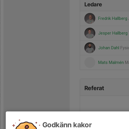
Ledare
Fredrik Hallberg
Jesper Hallberg
Johan Dahl
Fysi
Mats Malmén
Ma
Referat
Godkänn kakor