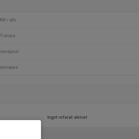
Allt i allo
Tränare
oterapeut
terialare
Inget referat skrivet