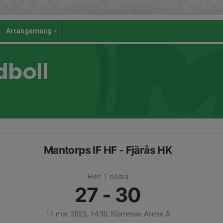
Arrangemang
dboll
Mantorps IF HF - Fjärås HK
Herr 1 södra
27 - 30
11 mar 2023, 14:30, Klämman Arena A