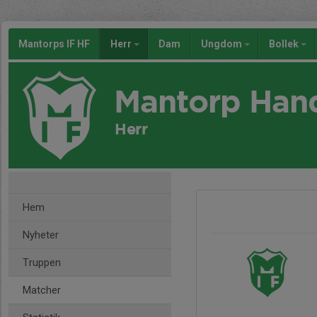
Mantorps IF HF
Herr
Dam
Ungdom
Bollek
Mantorp Han
Herr
Hem
Nyheter
Truppen
Matcher