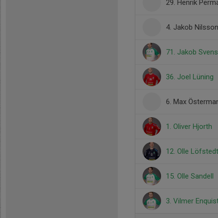
29. Henrik Perm
4. Jakob Nilsso
71. Jakob Sven
36. Joel Lüning
6. Max Österma
1. Oliver Hjorth
12. Olle Löfsted
15. Olle Sandell
3. Vilmer Enquis