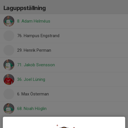
Laguppställning
8. Adam Helméus
76. Hampus Engstrand
29. Henrik Perman
71. Jakob Svensson
36. Joel Lüning
6. Max Österman
68. Noah Höglin
12. Olle Löfstedt