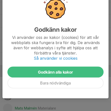
15. Olle Sandell
7. Philip Claudius
Godkänn kakor
20. Robin Hartwig
Vi använder oss av kakor (cookies) för att vår
webbplats ska fungera bra för dig. De används
3. Vilmer Enquist
även för webbanalys i syfte att hjälpa oss att
förbättra våra tjänster.
Så använder vi cookies
4. Wiggo Rosén
Ledare
Godkänn alla kakor
Bara nödvändiga
Fredrik Hallberg
Allt i allo
Jesper Hallberg
Tränare
Mats Malmén
Materialare