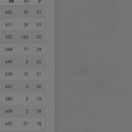
IM
+/-
P
602
93
37
611
24
33
552
154
32
568
77
29
649
0
22
638
-10
21
621
-3
20
585
0
19
609
2
18
642
-21
18