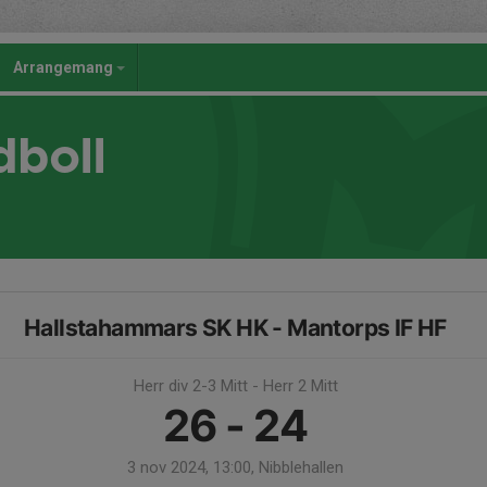
Arrangemang
dboll
Hallstahammars SK HK - Mantorps IF HF
Herr div 2-3 Mitt - Herr 2 Mitt
26 - 24
3 nov 2024, 13:00, Nibblehallen