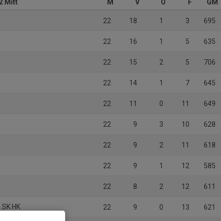
2 Mitt
M
V
O
F
GM
22
18
1
3
695
22
16
1
5
635
22
15
2
5
706
22
14
1
7
645
22
11
0
11
649
22
9
3
10
628
22
9
2
11
618
22
9
1
12
585
22
8
2
12
611
 SK HK
22
9
0
13
621