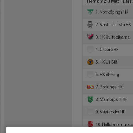
Herr div 2-3 Mitt - Herr 
1. Norrköpings HK
2. VästeråsIrsta HK
3. HK Guifpojkarna
4. Örebro HF
5. HK Lif Blå
6. HK eRPing
7. Borlänge HK
8. Mantorps IF HF
9. Västerviks HF
10. Hallstahammars