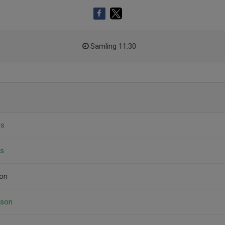
Samling 11:30
us
us
son
sson