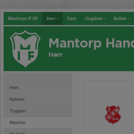
Mantorps IF HF
Herr
Dam
Ungdom
Bollek
Mantorp Han
Herr
Hem
Nyheter
Truppen
Matcher