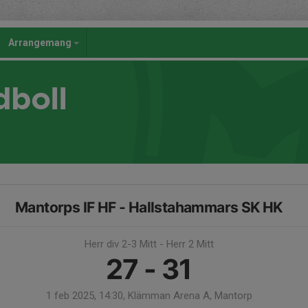
Arrangemang
dboll
Mantorps IF HF - Hallstahammars SK HK
Herr div 2-3 Mitt - Herr 2 Mitt
27 - 31
1 feb 2025, 14:30, Klämman Arena A, Mantorp