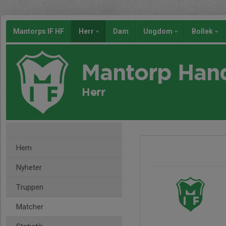
Mantorps IF HF
Herr
Dam
Ungdom
Bollek
Mantorp Han
Herr
Hem
Nyheter
Truppen
Matcher