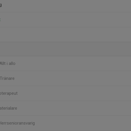
g
t
Allt i allo
Tränare
oterapeut
terialare
Herrsenioransvarig