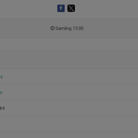
Samling 13:00
us
us
dré