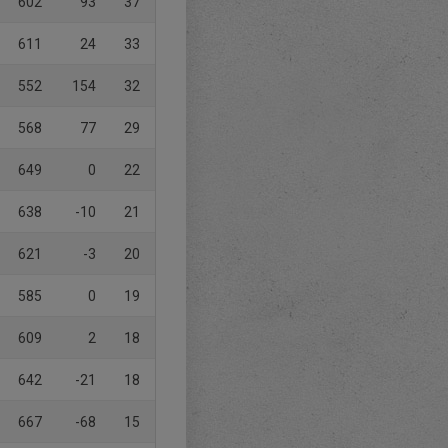
602
93
37
611
24
33
552
154
32
568
77
29
649
0
22
638
-10
21
621
-3
20
585
0
19
609
2
18
642
-21
18
667
-68
15