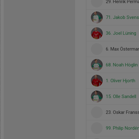
29. Henrik Perm
71. Jakob Sven
36. Joel Lüning
6. Max Österma
68. Noah Höglin
1. Oliver Hjorth
15. Olle Sandell
23. Oskar Frans
99. Philip Nordé