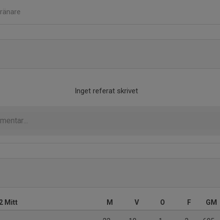
ränare
Inget referat skrivet
2 Mitt
M
V
O
F
GM