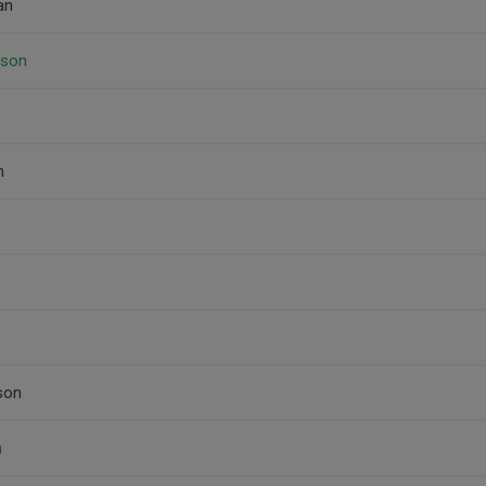
an
sson
n
son
n