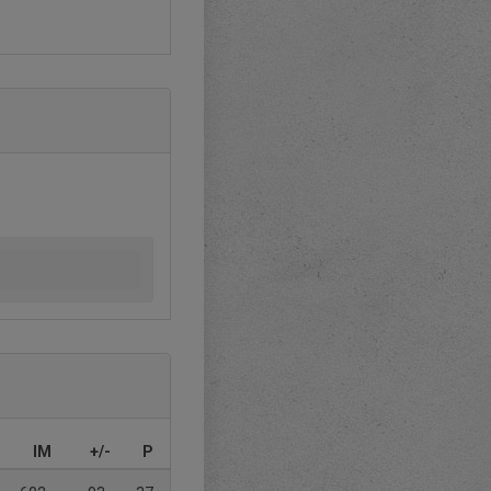
IM
+/-
P