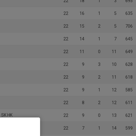
22
18
1
3
695
22
16
1
5
635
22
15
2
5
706
22
14
1
7
645
22
11
0
11
649
22
9
3
10
628
22
9
2
11
618
22
9
1
12
585
22
8
2
12
611
 SK HK
22
9
0
13
621
22
7
1
14
599