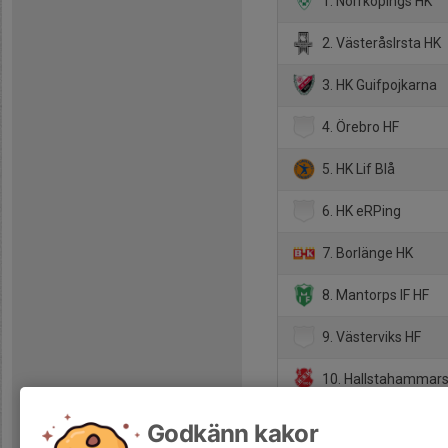
1. Norrköpings HK
2. VästeråsIrsta HK
3. HK Guifpojkarna
4. Örebro HF
5. HK Lif Blå
6. HK eRPing
7. Borlänge HK
8. Mantorps IF HF
9. Västerviks HF
10. Hallstahammars
11. Eksjö BK
Godkänn kakor