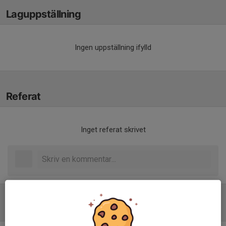
Laguppställning
Ingen uppställning ifylld
Referat
Inget referat skrivet
Tabell