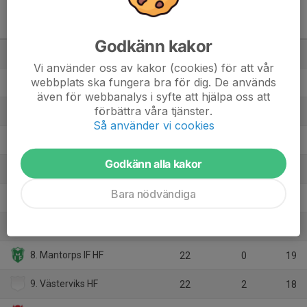
Herr div 2-3 Mitt - Herr 2
Mitt
M
+/-
P
Godkänn kakor
1. Norrköpings HK
22
93
37
Vi använder oss av kakor (cookies) för att vår
webbplats ska fungera bra för dig. De används
2. VästeråsIrsta HK
22
24
33
även för webbanalys i syfte att hjälpa oss att
förbättra våra tjänster.
3. HK Guifpojkarna
22
154
32
Så använder vi cookies
4. Örebro HF
22
77
29
Godkänn alla kakor
5. HK Lif Blå
22
0
22
Bara nödvändiga
6. HK eRPing
22
-10
21
7. Borlänge HK
22
-3
20
8. Mantorps IF HF
22
0
19
9. Västerviks HF
22
2
18