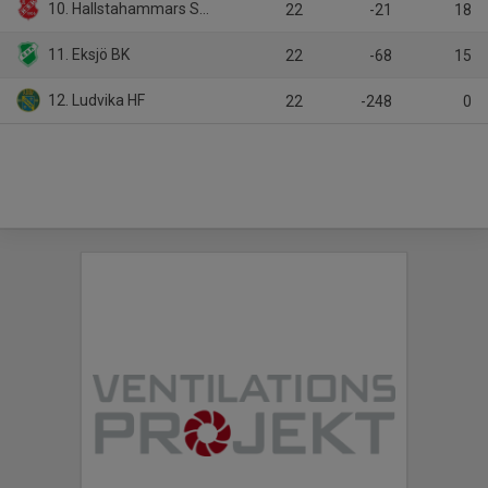
10. Hallstahammars SK HK
22
-21
18
11. Eksjö BK
22
-68
15
12. Ludvika HF
22
-248
0