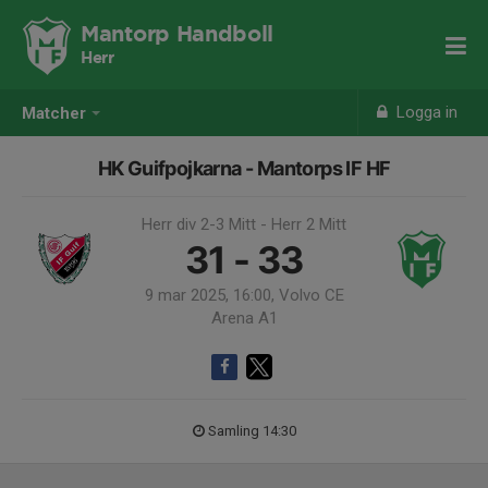
Mantorp Handboll
Herr
Logga in
Matcher
HK Guifpojkarna - Mantorps IF HF
Herr div 2-3 Mitt - Herr 2 Mitt
31 - 33
9 mar 2025, 16:00, Volvo CE
Arena A1
Samling 14:30