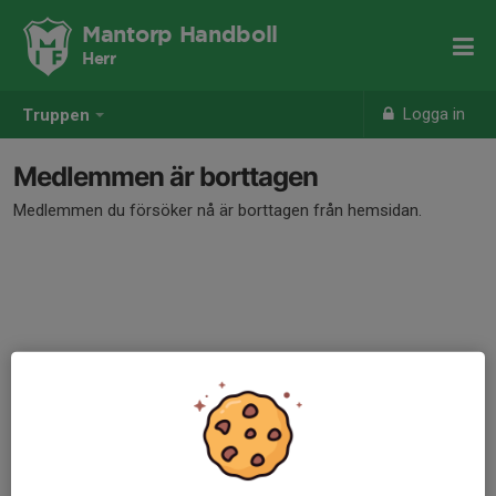
Mantorp Handboll
Herr
Logga in
Truppen
Medlemmen är borttagen
Medlemmen du försöker nå är borttagen från hemsidan.