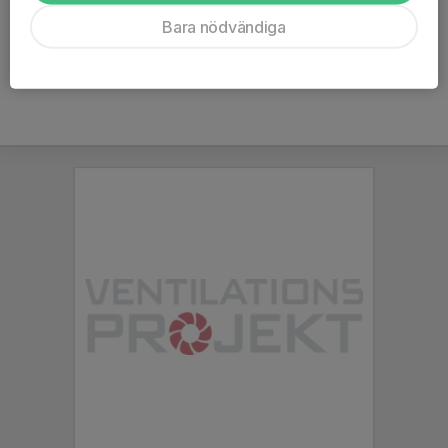
Ålder
22 år
Bara nödvändiga