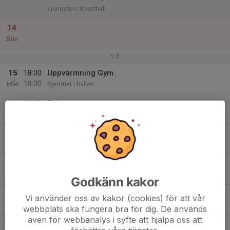
Ljungsbro Sporthall
14
Sön
v.3
15
18:00
Uppvärmning Gym
18:30
Mån
Gymmet i hallen
18:30
Träning
19:30
Klämman B
16
Tis
17
Ons
Godkänn kakor
18
16:30
Träning
Vi använder oss av kakor (cookies) för att vår
17:30
Tor
Klämman Arena A
webbplats ska fungera bra för dig. De används
även för webbanalys i syfte att hjälpa oss att
19