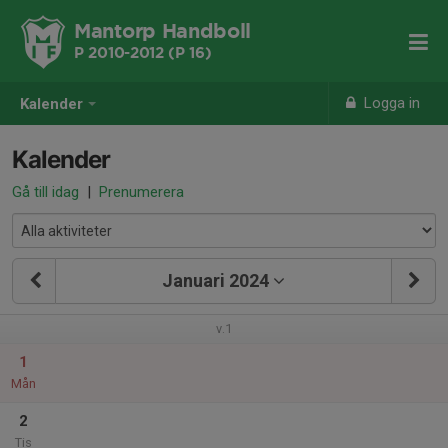
Mantorp Handboll
P 2010-2012 (P 16)
Logga in
Kalender
Kalender
Gå till idag
|
Prenumerera
Januari 2024
v.1
1
Mån
2
Tis