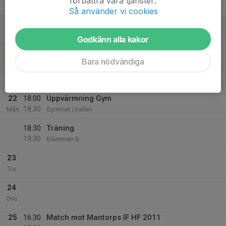
förbättra våra tjänster.
Fre
Så använder vi cookies
20
Lör
Godkänn alla kakor
21
Bara nödvändiga
Sön
v.4
22
18:00
Uppvärmning Gym
18:30
Mån
Gymmet i hallen
18:30
Träning
19:30
Klämman B
23
Tis
24
Ons
25
16:30
Match mot Mantorps IF HF 2011