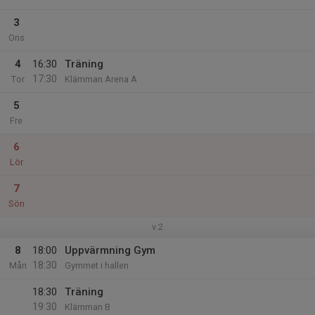
3
Ons
4
16:30
Träning
17:30
Tor
Klämman Arena A
5
Fre
6
Lör
7
Sön
v.2
8
18:00
Uppvärmning Gym
18:30
Mån
Gymmet i hallen
18:30
Träning
19:30
Klämman B