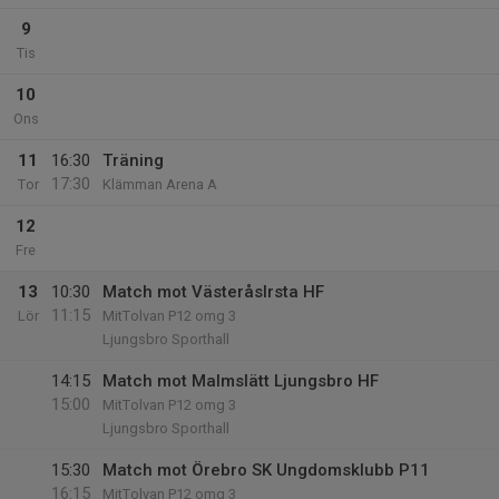
9
Tis
10
Ons
11
16:30
Träning
17:30
Tor
Klämman Arena A
12
Fre
13
10:30
Match mot VästeråsIrsta HF
11:15
Lör
MitTolvan P12 omg 3
Ljungsbro Sporthall
14:15
Match mot Malmslätt Ljungsbro HF
15:00
MitTolvan P12 omg 3
Ljungsbro Sporthall
15:30
Match mot Örebro SK Ungdomsklubb P11
16:15
MitTolvan P12 omg 3