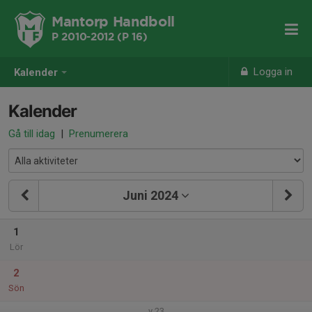
Mantorp Handboll
P 2010-2012 (P 16)
Logga in
Kalender
Kalender
Gå till idag
|
Prenumerera
Juni 2024
1
Lör
2
Sön
v.23