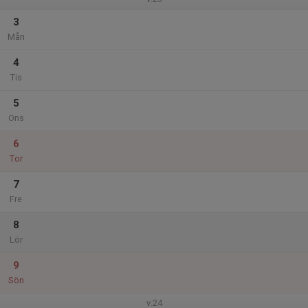
3
Mån
4
Tis
5
Ons
6
Tor
7
Fre
8
Lör
9
Sön
v.24