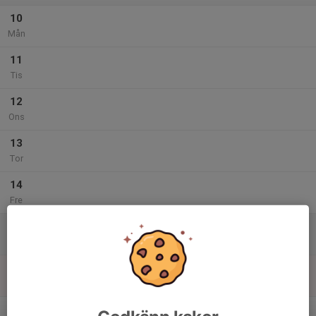
10
Mån
11
Tis
12
Ons
13
Tor
14
Fre
15
Lör
16
Sön
v.25