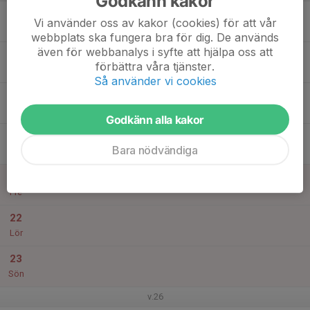
Godkänn kakor
17
Vi använder oss av kakor (cookies) för att vår
Mån
webbplats ska fungera bra för dig. De används
även för webbanalys i syfte att hjälpa oss att
18
förbättra våra tjänster.
Tis
Så använder vi cookies
19
Ons
Godkänn alla kakor
20
Bara nödvändiga
Tor
21
Fre
22
Lör
23
Sön
v.26