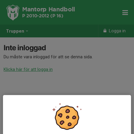
Mantorp Handboll
P 2010-2012 (P 16)
Logga in
Truppen
Inte inloggad
Du måste vara inloggad för att se denna sida.
Klicka här för att logga in