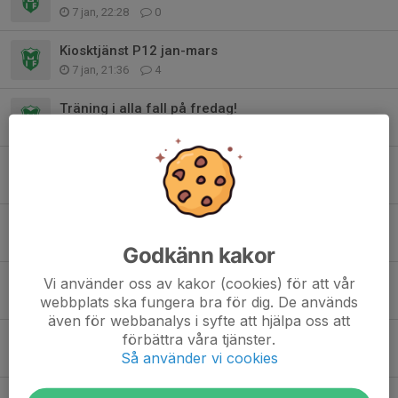
7 jan, 22:28
0
Kiosktjänst P12 jan-mars
7 jan, 21:36
4
Träning i alla fall på fredag!
12 nov 2025
0
Inventering P12 6/12
2 nov 2025
2
Viktig information v 45
30 okt 2025
0
Godkänn kakor
Träning höstlovet
Vi använder oss av kakor (cookies) för att vår
webbplats ska fungera bra för dig. De används
23 okt 2025
0
även för webbanalys i syfte att hjälpa oss att
förbättra våra tjänster.
Lagfotografering 4/11
Så använder vi cookies
1 okt 2025
0
Ändrad träningstid fredag