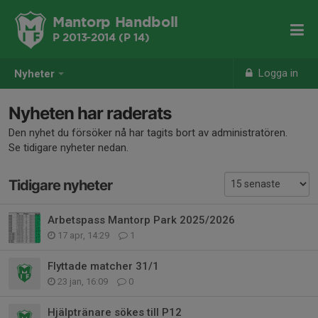
Mantorp Handboll
P 2013-2014 (P 14)
Logga in
Nyheter
Nyheten har raderats
Den nyhet du försöker nå har tagits bort av administratören.
Se tidigare nyheter nedan.
Tidigare nyheter
Arbetspass Mantorp Park 2025/2026
17 apr, 14:29
1
Flyttade matcher 31/1
23 jan, 16:09
0
Hjälptränare sökes till P12