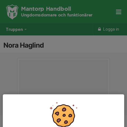
Mantorp Handboll
Ungdomsdomare och funktionärer
Logga in
Truppen
Nora Haglind
Position
-