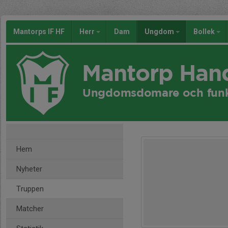
Mantorps IF HF
Herr
Dam
Ungdom
Bollek
Mantorp Han
Ungdomsdomare och funk
Hem
Nyheter
Truppen
Matcher