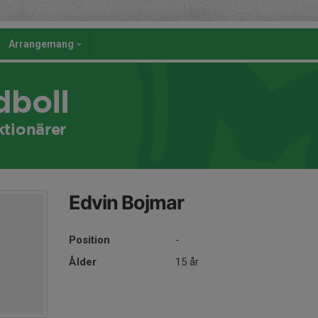
Arrangemang
dboll
tionärer
Edvin Bojmar
Position
-
Ålder
15 år