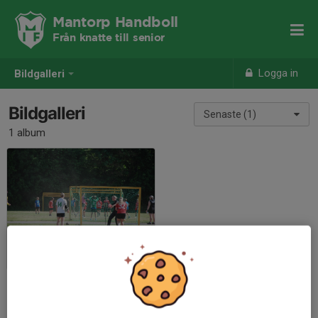
Mantorp Handboll
Från knatte till senior
Logga in
Bildgalleri
Bildgalleri
Senaste (1)
1 album
Järnvägen Cup 2024
2024-06-04
|
989 st