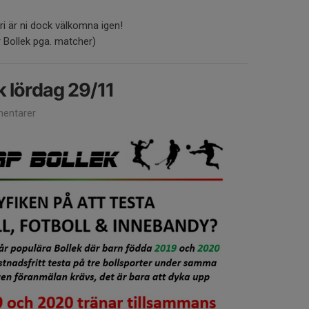
ri är ni dock välkomna igen!
r Bollek pga. matcher)
ek lördag 29/11
entarer