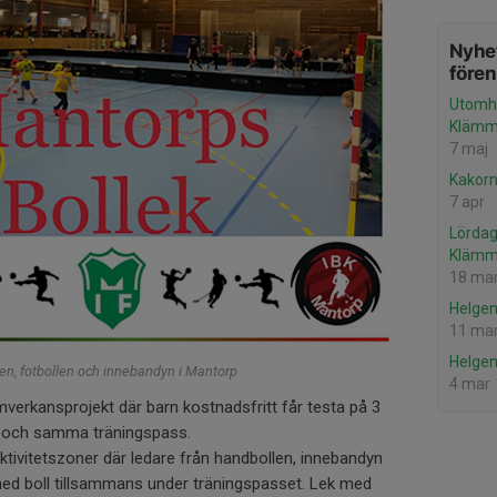
Nyhet
före
Utomh
Klämm
7 maj
Kakorn
7 apr
Lördag
Kläm
18 ma
Helgen
11 ma
Helgen
en, fotbollen och innebandyn i Mantorp
4 mar
mverkansprojekt där barn kostnadsfritt får testa på 3
tt och samma träningspass.
a aktivitetszoner där ledare från handbollen, innebandyn
 med boll tillsammans under träningspasset. Lek med