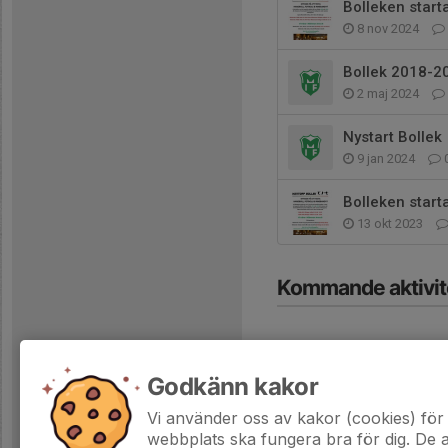
Bolleken start
8 nov 2024
Bollek 2018-2
2 maj 2024
Nystart Bollek
9 jan 2024
Bolleken start
13 okt 2023
Kommande aktivit
Godkänn kakor
Vi använder oss av kakor (cookies) för 
Hela kalendern
webbplats ska fungera bra för dig. De