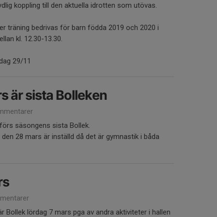
dlig koppling till den aktuella idrotten som utövas.
träning bedrivas för barn födda 2019 och 2020 i
lan kl. 12.30-13.30.
rdag 29/11
s är sista Bolleken
mmentarer
örs säsongens sista Bollek.
 den 28 mars är inställd då det är gymnastik i båda
rs
mentarer
r Bollek lördag 7 mars pga av andra aktiviteter i hallen