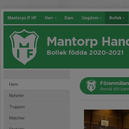
Mantorps IF HF
Herr
Dam
Ungdom
Bollek
Mantorp Han
Bollek födda 2020-2021
Föranmälan 
Hem
Anmäl ditt barn
Nyheter
Truppen
Matcher