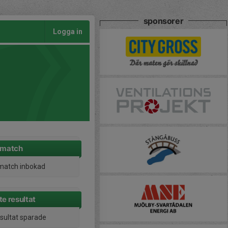
sponsorer
Logga in
 match
match inbokad
e resultat
esultat sparade