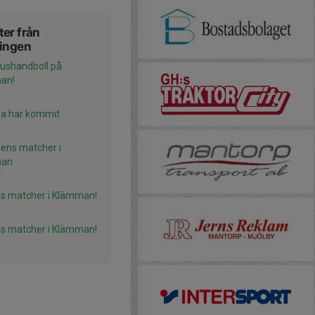
er från
ningen
ushandboll på
an!
a har kommit
ens matcher i
man
r
s matcher i Klämman!
r
s matcher i Klämman!