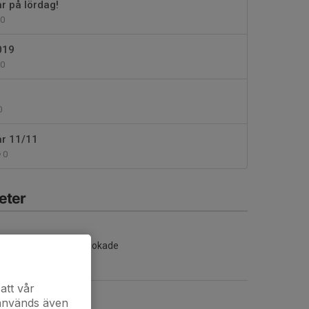
ar på lördag!
0
019
0
0
ar 11/11
0
eter
Inga aktiviteter inbokade
att vår
 används även