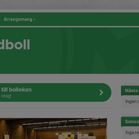
Arrangemang
dboll
till bolleken
Nästa
 idag!
Ingen 
Senast
Inga r