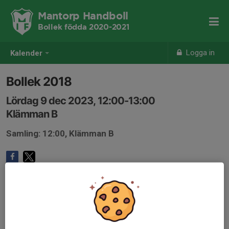
Mantorp Handboll
Bollek födda 2020-2021
Logga in
Kalender
Bollek 2018
Lördag 9 dec 2023, 12:00-13:00
Klämman B
Samling: 12:00, Klämman B