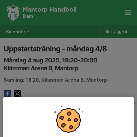
Mantorp Handboll
Dam
Logga in
Kalender
Uppstartsträning - måndag 4/8
Måndag 4 aug 2025, 18:20-20:00
Klämman Arena B, Mantorp
Samling: 18:20, Klämman Arena B, Mantorp