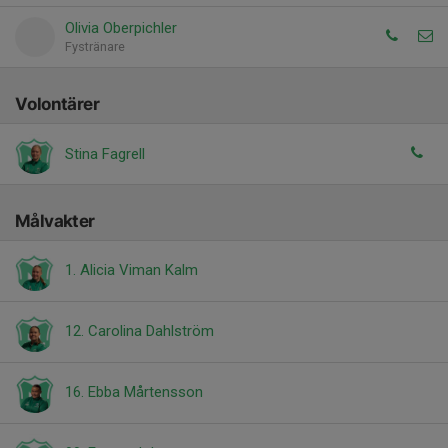
Olivia Oberpichler
Fystränare
Volontärer
Stina Fagrell
Målvakter
1. Alicia Viman Kalm
12. Carolina Dahlström
16. Ebba Mårtensson