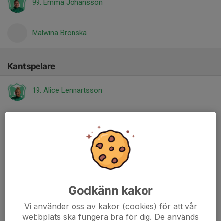
99. Emma Johansson
Malwina Bronska
Kantspelare
19. Alice Lennartsson
24. Alicia Samuelsson
3. Alma Johansson
Alva Hovbrandt
Godkänn kakor
Vi använder oss av kakor (cookies) för att vår
December Forsman
webbplats ska fungera bra för dig. De används