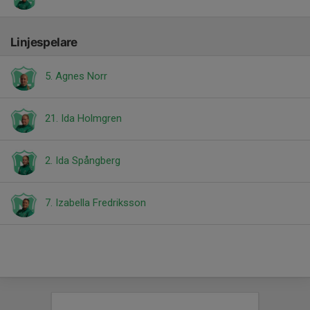
Linjespelare
5. Agnes Norr
21. Ida Holmgren
2. Ida Spångberg
7. Izabella Fredriksson