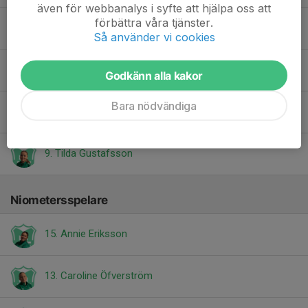
även för webbanalys i syfte att hjälpa oss att
förbättra våra tjänster.
10. Elvira Lindell
Så använder vi cookies
Josefine Karlsson
Godkänn alla kakor
Bara nödvändiga
5. Michaela Dahl
9. Tilda Gustafsson
Niometersspelare
15. Annie Eriksson
13. Caroline Öfverström