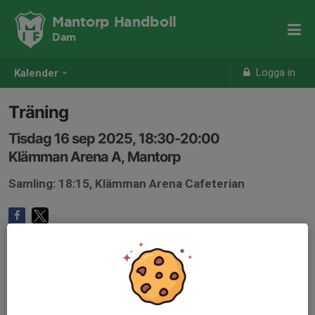
Mantorp Handboll
Dam
Logga in
Kalender
Träning
Tisdag 16 sep 2025, 18:30-20:00
Klämman Arena A, Mantorp
Samling: 18:15, Klämman Arena Cafeterian