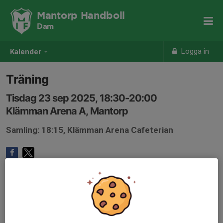
Mantorp Handboll
Dam
Logga in
Kalender
Träning
Tisdag 23 sep 2025, 18:30-20:00
Klämman Arena A, Mantorp
Samling: 18:15, Klämman Arena Cafeterian