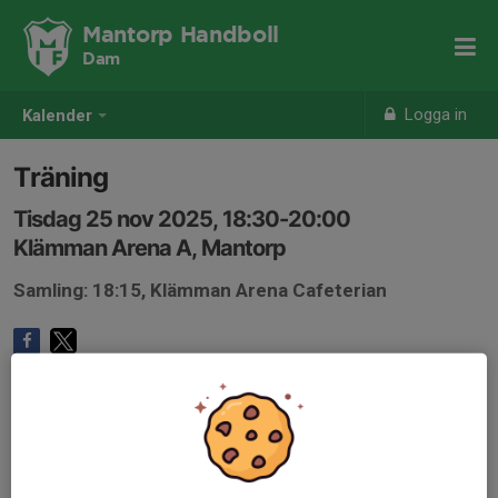
Mantorp Handboll
Dam
Logga in
Kalender
Träning
Tisdag 25 nov 2025, 18:30-20:00
Klämman Arena A, Mantorp
Samling: 18:15, Klämman Arena Cafeterian