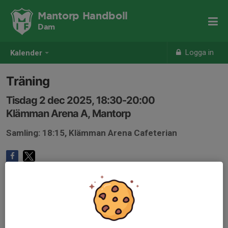
Mantorp Handboll
Dam
Logga in
Kalender
Träning
Tisdag 2 dec 2025, 18:30-20:00
Klämman Arena A, Mantorp
Samling: 18:15, Klämman Arena Cafeterian