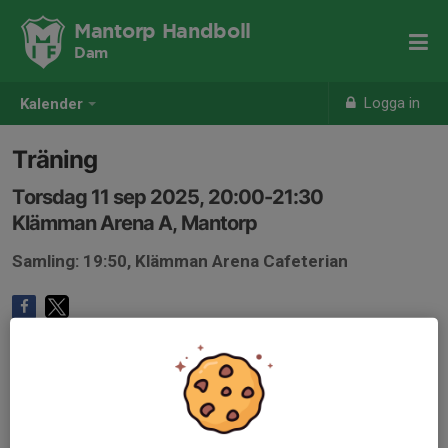
Mantorp Handboll
Dam
Logga in
Kalender
Träning
Torsdag 11 sep 2025, 20:00-21:30
Klämman Arena A, Mantorp
Samling: 19:50, Klämman Arena Cafeterian