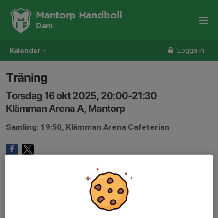
Mantorp Handboll
Dam
Logga in
Kalender
Träning
Torsdag 16 okt 2025, 20:00-21:30
Klämman Arena A, Mantorp
Samling: 19:50, Klämman Arena Cafeterian