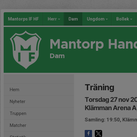
Mantorps IF HF
Herr
Dam
Ungdom
Bollek
Mantorp Han
Dam
Träning
Hem
Torsdag 27 nov 2
Nyheter
Klämman Arena A
Truppen
Samling: 19:50, Kläm
Matcher