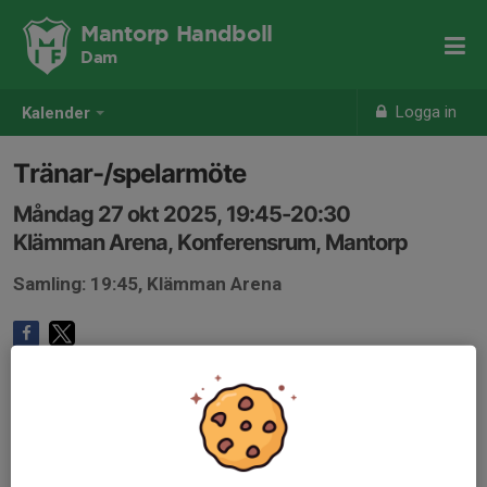
Mantorp Handboll
Dam
Logga in
Kalender
Tränar-/spelarmöte
Måndag 27 okt 2025, 19:45-20:30
Klämman Arena, Konferensrum, Mantorp
Samling: 19:45, Klämman Arena