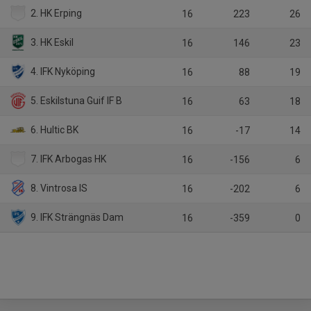
2. HK Erping
16
223
26
3. HK Eskil
16
146
23
4. IFK Nyköping
16
88
19
5. Eskilstuna Guif IF B
16
63
18
6. Hultic BK
16
-17
14
7. IFK Arbogas HK
16
-156
6
8. Vintrosa IS
16
-202
6
9. IFK Strängnäs Dam
16
-359
0