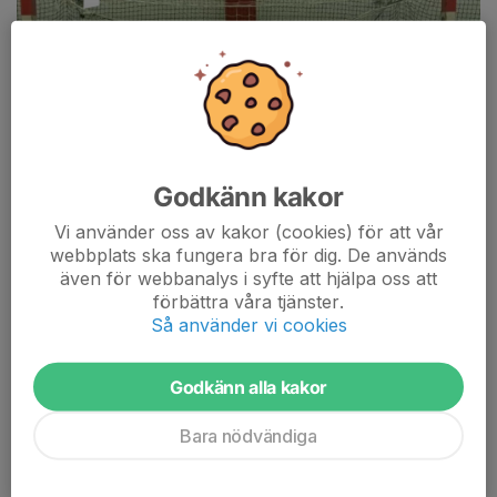
Godkänn kakor
Vi använder oss av kakor (cookies) för att vår
webbplats ska fungera bra för dig. De används
även för webbanalys i syfte att hjälpa oss att
förbättra våra tjänster.
Så använder vi cookies
Godkänn alla kakor
Det blev en dramatisk och svängig tillställning när Mantorps
damer gästade HK Eskil i seriepremiären i Division 3. Inför 45
Bara nödvändiga
åskådare i Torshälla Ellfolk Arena var det hemmalaget Eskil
som inledde starkast under den tidiga lördagsförmiddagen.