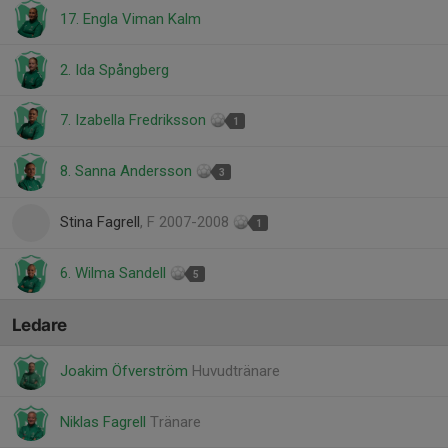
17. Engla Viman Kalm
2. Ida Spångberg
7. Izabella Fredriksson
1
8. Sanna Andersson
3
Stina Fagrell
, F 2007-2008
1
6. Wilma Sandell
5
Ledare
Joakim Öfverström
Huvudtränare
Niklas Fagrell
Tränare