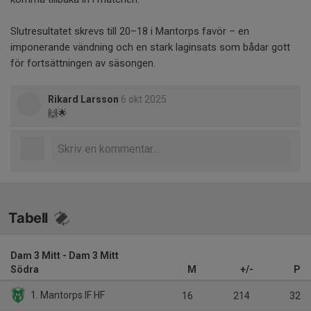
Slutresultatet skrevs till 20–18 i Mantorps favör – en
imponerande vändning och en stark laginsats som bådar gott
för fortsättningen av säsongen.
Rikard Larsson
6 okt 2025
🙌🌟
Tabell
Dam 3 Mitt - Dam 3 Mitt
Södra
M
+/-
P
1. Mantorps IF HF
16
214
32