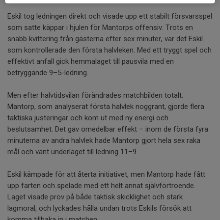
Eskil tog ledningen direkt och visade upp ett stabilt försvarsspel
som satte käppar i hjulen för Mantorps offensiv. Trots en
snabb kvittering från gästerna efter sex minuter, var det Eskil
som kontrollerade den första halvleken. Med ett tryggt spel och
effektivt anfall gick hemmalaget till pausvila med en
betryggande 9–5-ledning.
Men efter halvtidsvilan förändrades matchbilden totalt.
Mantorp, som analyserat första halvlek noggrant, gjorde flera
taktiska justeringar och kom ut med ny energi och
beslutsamhet. Det gav omedelbar effekt – inom de första fyra
minuterna av andra halvlek hade Mantorp gjort hela sex raka
mål och vänt underläget till ledning 11–9.
Eskil kämpade för att återta initiativet, men Mantorp hade fått
upp farten och spelade med ett helt annat självförtroende.
Laget visade prov på både taktisk skicklighet och stark
lagmoral, och lyckades hålla undan trots Eskils försök att
komma tillbaka in i matchen.