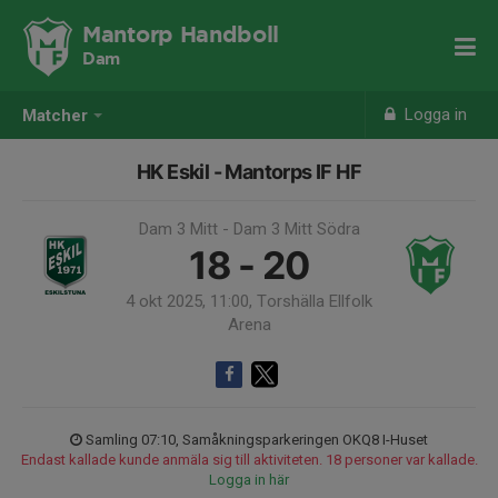
Mantorp Handboll
Dam
Logga in
Matcher
HK Eskil - Mantorps IF HF
Dam 3 Mitt - Dam 3 Mitt Södra
18 - 20
4 okt 2025, 11:00, Torshälla Ellfolk
Arena
Samling 07:10, Samåkningsparkeringen OKQ8 I-Huset
Endast kallade kunde anmäla sig till aktiviteten. 18 personer var kallade.
Logga in här