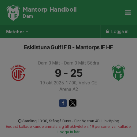
Mantorp Handboll
Dam
Logga in
Matcher
Eskilstuna Guif IF B - Mantorps IF HF
Dam 3 Mitt - Dam 3 Mitt Södra
9 - 25
19 okt 2025, 17:00, Volvo CE
Arena A2
Samling 13:30, Stångå Buss - Finnögatan 4B, Linköping
Endast kallade kunde anmäla sig till aktiviteten. 19 personer var kallade.
Logga in här