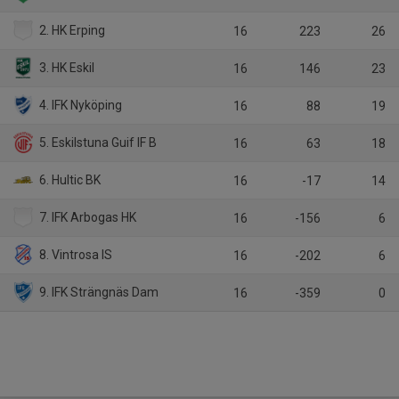
2. HK Erping
16
223
26
3. HK Eskil
16
146
23
4. IFK Nyköping
16
88
19
5. Eskilstuna Guif IF B
16
63
18
6. Hultic BK
16
-17
14
7. IFK Arbogas HK
16
-156
6
8. Vintrosa IS
16
-202
6
9. IFK Strängnäs Dam
16
-359
0