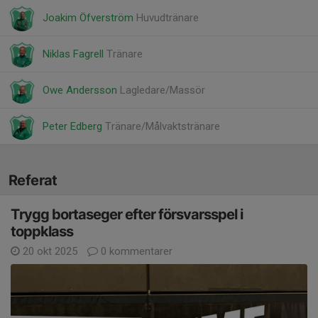
Joakim Öfverström
Huvudtränare
Niklas Fagrell
Tränare
Owe Andersson
Lagledare/Massör
Peter Edberg
Tränare/Målvaktstränare
Referat
Trygg bortaseger efter försvarsspel i
toppklass
20 okt 2025
0 kommentarer