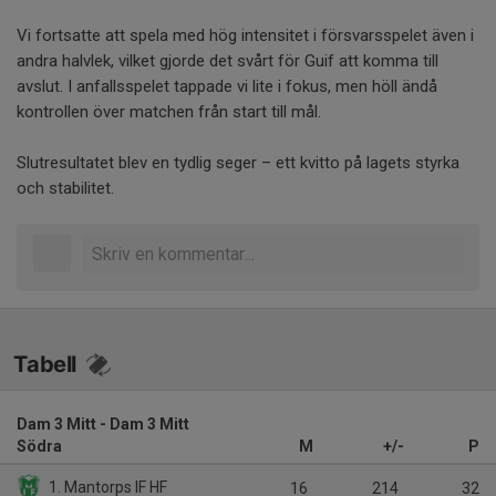
Vi fortsatte att spela med hög intensitet i försvarsspelet även i
andra halvlek, vilket gjorde det svårt för Guif att komma till
avslut. I anfallsspelet tappade vi lite i fokus, men höll ändå
kontrollen över matchen från start till mål.
Slutresultatet blev en tydlig seger – ett kvitto på lagets styrka
och stabilitet.
Tabell
Dam 3 Mitt - Dam 3 Mitt
Södra
M
+/-
P
1. Mantorps IF HF
16
214
32