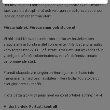
Det blev en stabil bortaseger när vårt lag mötte Guif – mycket
tack vare ett disciplinerat och välorganiserat försvarsspel som
lade grunden redan från start.
Första halvlek: Försvarsmur och stolpe ut
Vi höll tätt i försvaret under stora delar av halvleken och
släppte inte in första målet förrän efter 7:48. Det andra målet
kom först efter 22:11 – på straff. Trots att Guif lyckades få in
ytterligare två mål i slutminuterna, var vår defensiva insats
genomgående stark.
Framåt skapade vi mängder av fina lägen, men hade inte
marginalerna med oss i avsluten – flera bollar tog stolpe ut,
eller gick precis utanför.
Trots detta gick vi till paus med en komfortabel ledning: 14–4.
Andra halvlek: Fortsatt kontroll